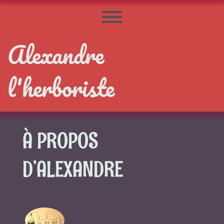
Skip
to
Toggle menu visibility.
content
Alexandre
l'herboriste
À PROPOS
D’ALEXANDRE