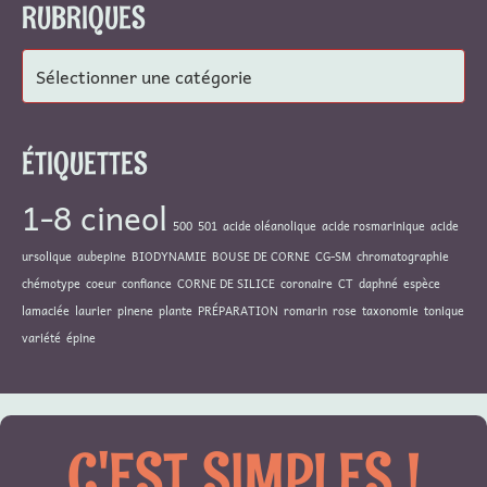
RUBRIQUES
Rubriques
ÉTIQUETTES
1-8 cineol
500
501
acide oléanolique
acide rosmarinique
acide
ursolique
aubepine
BIODYNAMIE
BOUSE DE CORNE
CG-SM
chromatographie
chémotype
coeur
confiance
CORNE DE SILICE
coronaire
CT
daphné
espèce
lamaciée
laurier
pinene
plante
PRÉPARATION
romarin
rose
taxonomie
tonique
variété
épine
C'EST SIMPLES !