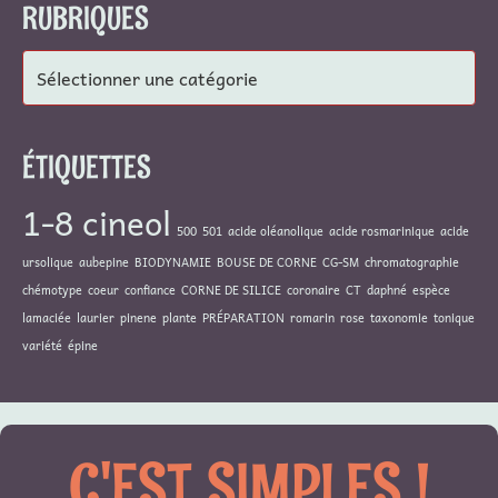
RUBRIQUES
Rubriques
ÉTIQUETTES
1-8 cineol
500
501
acide oléanolique
acide rosmarinique
acide
ursolique
aubepine
BIODYNAMIE
BOUSE DE CORNE
CG-SM
chromatographie
chémotype
coeur
confiance
CORNE DE SILICE
coronaire
CT
daphné
espèce
lamaciée
laurier
pinene
plante
PRÉPARATION
romarin
rose
taxonomie
tonique
variété
épine
C'EST SIMPLES !