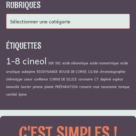
RUBRIQUES
Rubriques
ÉTIQUETTES
1-8 cineol
500
501
acide oléanolique
acide rosmarinique
acide
ursolique
aubepine
BIODYNAMIE
BOUSE DE CORNE
CG-SM
chromatographie
chémotype
coeur
confiance
CORNE DE SILICE
coronaire
CT
daphné
espèce
lamaciée
laurier
pinene
plante
PRÉPARATION
romarin
rose
taxonomie
tonique
variété
épine
C'EST SIMPLES !