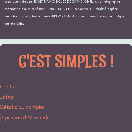
ursolique
aubepine
BIODYNAMIE
BOUSE DE CORNE
CG-SM
chromatographie
chémotype
coeur
confiance
CORNE DE SILICE
coronaire
CT
daphné
espèce
lamaciée
laurier
pinene
plante
PRÉPARATION
romarin
rose
taxonomie
tonique
variété
épine
C'EST SIMPLES !
Contact
Infos
Détails du compte
À propos d’Alexandre