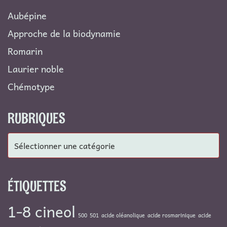
Aubépine
Approche de la biodynamie
Romarin
Laurier noble
Chémotype
RUBRIQUES
Rubriques
ÉTIQUETTES
1-8 cineol
500
501
acide oléanolique
acide rosmarinique
acide