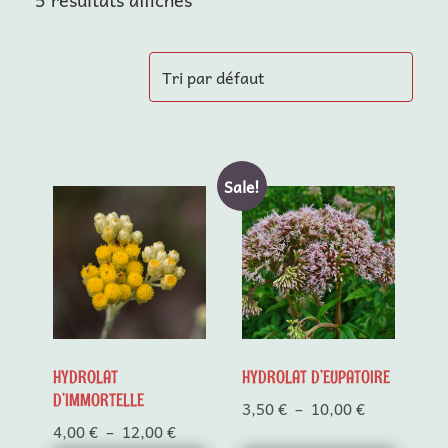
Sale!
Ce
Ce
produit
produit
a
a
plusieurs
plusieurs
variations.
variations.
Les
Les
options
options
peuvent
peuvent
HYDROLAT D’EUPATOIRE
HYDROLAT
être
être
D’IMMORTELLE
Plage
3,50
€
–
10,00
€
choisies
choisies
de
Plage
4,00
€
–
12,00
€
sur
sur