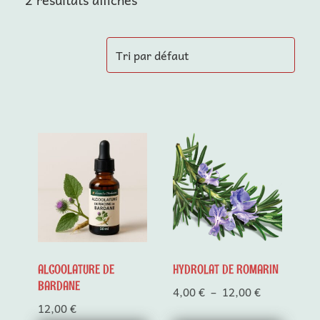
Ce
produit
a
plusieurs
variations.
Les
options
peuvent
ALCOOLATURE DE
HYDROLAT DE ROMARIN
être
BARDANE
Plage
4,00
€
–
12,00
€
choisies
de
12,00
€
sur