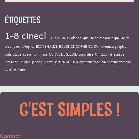
ÉTIQUETTES
1-8 cineol
500
501
acide oléanolique
acide rosmarinique
acide
ursolique
aubepine
BIODYNAMIE
BOUSE DE CORNE
CG-SM
chromatographie
chémotype
coeur
confiance
CORNE DE SILICE
coronaire
CT
daphné
espèce
lamaciée
laurier
pinene
plante
PRÉPARATION
romarin
rose
taxonomie
tonique
variété
épine
C'EST SIMPLES !
Contact