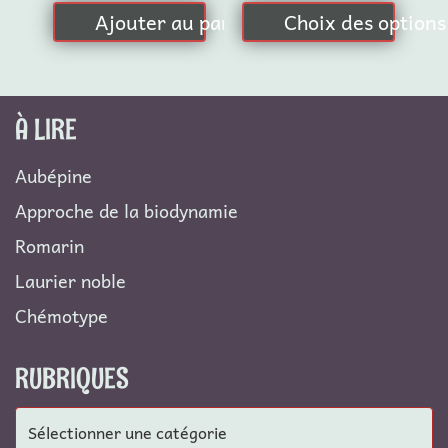
prix :
Ajouter au panier
Choix des options
la
4,00 €
à
page
12,00 €
du
produit
À LIRE
Aubépine
Approche de la biodynamie
Romarin
Laurier noble
Chémotype
RUBRIQUES
Rubriques